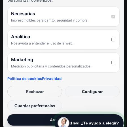
personalizar contenidos.
SÍGUENOS
Necesarias
Imprescindibles para carrito, seguridad y compra.
Facebook
Instagram
TikTok
Analítica
Nos ayuda a entender el uso de la web.
PUNTUACIÓN DE 4,6 SOBRE 5 EN GOOGLE
Marketing
Medición publicitaria y contenidos personalizados.
★★★★★
«Servicio de calidad y trato agradable con precios excelentes.
Política de cookies
Privacidad
Hemos comprado en varias ocasiones y siempre dan respuesta.
Espectacular, servicio de 10.»
Rechazar
Configurar
Iván Rodríguez Ramos
© Electrodirecto 2026
Guardar preferencias
Desarrollo y mantenimiento por SitiosWebPRO
Aceptar todas
¡Hey! ¿Te ayudo a elegir?
Privacidad