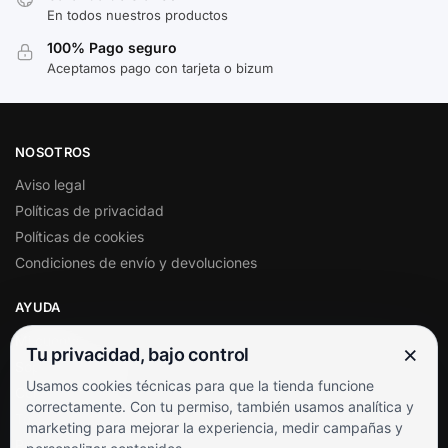
En todos nuestros productos
100% Pago seguro
Aceptamos pago con tarjeta o bizum
NOSOTROS
Aviso legal
Políticas de privacidad
Políticas de cookies
Condiciones de envío y devoluciones
AYUDA
Mi cuenta
×
Tu privacidad, bajo control
Soporte al cliente
Usamos cookies técnicas para que la tienda funcione
Contacto
correctamente. Con tu permiso, también usamos analítica y
Términos y condiciones
marketing para mejorar la experiencia, medir campañas y
Preguntas frecuentes