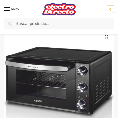
MENU
0
Buscar
Inicio
PAE
Cocina
Hornos de Sobremesa
HAEGER HORNO OV-48B.026A BLUMENTHAL PLUS 48L 2000W
/
/
/
/