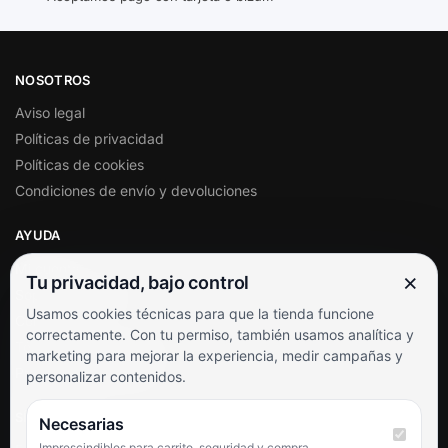
NOSOTROS
Aviso legal
Políticas de privacidad
Políticas de cookies
Condiciones de envío y devoluciones
AYUDA
Mi cuenta
×
Tu privacidad, bajo control
Soporte al cliente
Usamos cookies técnicas para que la tienda funcione
Contacto
correctamente. Con tu permiso, también usamos analítica y
Términos y condiciones
marketing para mejorar la experiencia, medir campañas y
Preguntas frecuentes
personalizar contenidos.
SÍGUENOS
Necesarias
Imprescindibles para carrito, seguridad y compra.