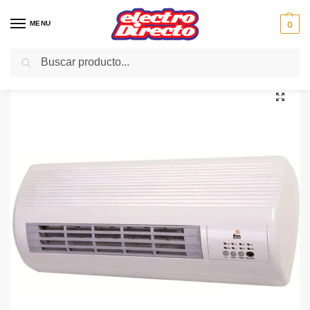
MENU
0
Buscar
Inicio
Climatización
Calefactores
Calefactor Mural Split
FM CALEFACTOR SPLIT TS2001
/
/
/
/