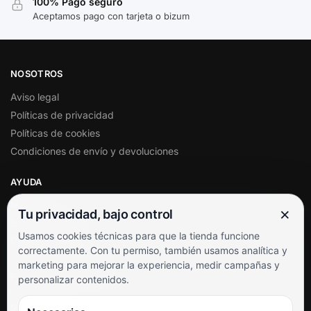
100% Pago seguro
Aceptamos pago con tarjeta o bizum
NOSOTROS
Aviso legal
Políticas de privacidad
Políticas de cookies
Condiciones de envío y devoluciones
AYUDA
Mi cuenta
×
Tu privacidad, bajo control
Soporte al cliente
Usamos cookies técnicas para que la tienda funcione
Contacto
correctamente. Con tu permiso, también usamos analítica y
Términos y condiciones
marketing para mejorar la experiencia, medir campañas y
Preguntas frecuentes
personalizar contenidos.
SÍGUENOS