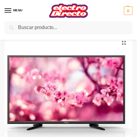
MENU
0
Buscar
Inicio
Gama marron
Televisión
TV LED
ENGEL LED LE4060SAT 40″FULL-HD TDT2 USB 3HDMI
/
/
/
/