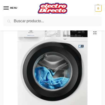
MENU
0
Buscar
Inicio
Gama blanca
Lavadoras
Lavadoras carga superior
ELECTROLUX LAVADORA EW6T3722AF C/S 7KG 1200RPM
/
/
/
/