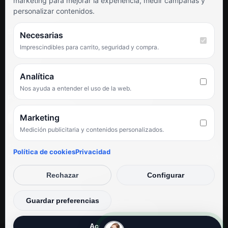
marketing para mejorar la experiencia, medir campañas y
Preguntas frecuentes
personalizar contenidos.
SÍGUENOS
Necesarias
Imprescindibles para carrito, seguridad y compra.
Facebook
Instagram
TikTok
Analítica
Nos ayuda a entender el uso de la web.
PUNTUACIÓN DE 4,6 SOBRE 5 EN GOOGLE
Marketing
Medición publicitaria y contenidos personalizados.
★★★★★
«Servicio de calidad y trato agradable con precios excelentes.
Política de cookies
Privacidad
Hemos comprado en varias ocasiones y siempre dan respuesta.
Espectacular, servicio de 10.»
Rechazar
Configurar
Iván Rodríguez Ramos
© Electrodirecto 2026
Guardar preferencias
Desarrollo y mantenimiento por SitiosWebPRO
Aceptar todas