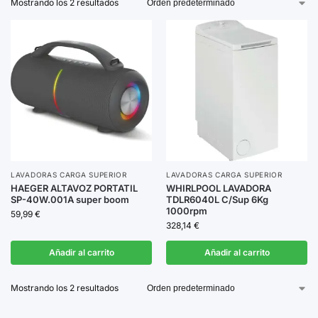
Mostrando los 2 resultados
ergonómicas
que se adaptan a cualquier espacio,
asegurando comodidad en su uso diario.
Explora nuestra gama y elige la lavadora que
revolucionará tu manera de lavar la ropa.
LAVADORAS CARGA SUPERIOR
LAVADORAS CARGA SUPERIOR
HAEGER ALTAVOZ PORTATIL
WHIRLPOOL LAVADORA
SP-40W.001A super boom
TDLR6040L C/Sup 6Kg
1000rpm
59,99
€
328,14
€
Añadir al carrito
Añadir al carrito
Mostrando los 2 resultados