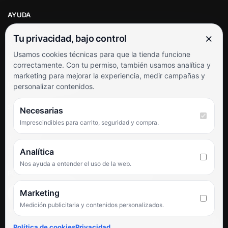
AYUDA
Mi cuenta
×
Tu privacidad, bajo control
Soporte al cliente
Usamos cookies técnicas para que la tienda funcione
Contacto
correctamente. Con tu permiso, también usamos analítica y
Términos y condiciones
marketing para mejorar la experiencia, medir campañas y
Preguntas frecuentes
personalizar contenidos.
SÍGUENOS
Necesarias
Imprescindibles para carrito, seguridad y compra.
Facebook
Instagram
TikTok
Analítica
Nos ayuda a entender el uso de la web.
PUNTUACIÓN DE 4,6 SOBRE 5 EN GOOGLE
Marketing
Medición publicitaria y contenidos personalizados.
★★★★★
«Servicio de calidad y trato agradable con precios excelentes.
Política de cookies
Privacidad