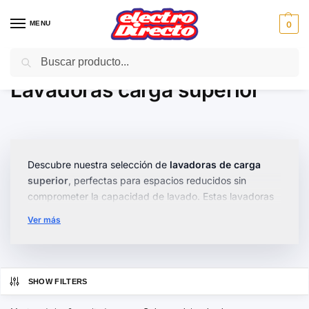
MENU
0
Buscar
Inicio
Gama blanca
Lavadoras
Lavadoras carga superior
/
/
/
Lavadoras carga superior
Descubre nuestra selección de
lavadoras de carga
superior
, perfectas para espacios reducidos sin
comprometer la capacidad de lavado. Estas lavadoras
están diseñadas para ofrecer una limpieza eficiente y
Ver más
rápida de tus prendas diarias.
En nuestra categoría encontrarás modelos con
funciones avanzadas
, como programas de lavado
SHOW FILTERS
específicos y
tecnología de ahorro energético
.
Además, ofrecemos opciones
compactas y