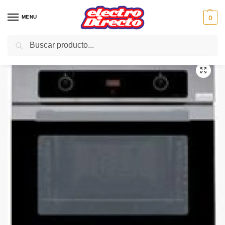
MENU
0
Buscar
Inicio
Gama blanca
Hornos
Horno Pirolitico
EDESA HORNO URBAN HP200AX PIROLITICO INOX MULTIF.
/
/
/
/