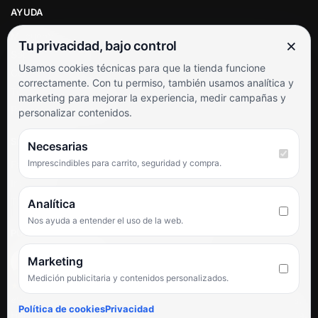
AYUDA
Mi cuenta
×
Tu privacidad, bajo control
Soporte al cliente
Usamos cookies técnicas para que la tienda funcione
Contacto
correctamente. Con tu permiso, también usamos analítica y
Términos y condiciones
marketing para mejorar la experiencia, medir campañas y
Preguntas frecuentes
personalizar contenidos.
SÍGUENOS
Necesarias
Imprescindibles para carrito, seguridad y compra.
Facebook
Instagram
TikTok
Analítica
Nos ayuda a entender el uso de la web.
PUNTUACIÓN DE 4,6 SOBRE 5 EN GOOGLE
Marketing
Medición publicitaria y contenidos personalizados.
★★★★★
«Servicio de calidad y trato agradable con precios excelentes.
Política de cookies
Privacidad
Hemos comprado en varias ocasiones y siempre dan respuesta.