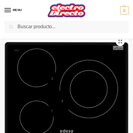
MENU
0
Buscar
Inicio
Gama blanca
Encimeras
Vitroceramica Inducción
EDESA ENCIMERA URBAN-I33S BISEL. 3/INDUCCION
/
/
/
/