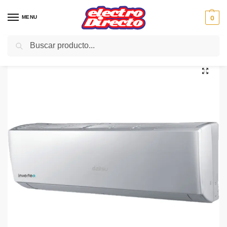
MENU
0
Buscar
Inicio
Climatización
Aire Acondicionado
Aire Split Inverter
DAITSU AIRE AURA ASD-12KDA (WD) 3000Fc Wifi Int
/
/
/
/