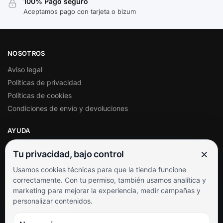
100% Pago seguro
Aceptamos pago con tarjeta o bizum
NOSOTROS
Aviso legal
Políticas de privacidad
Políticas de cookies
Condiciones de envío y devoluciones
AYUDA
Mi cuenta
×
Tu privacidad, bajo control
Soporte al cliente
Usamos cookies técnicas para que la tienda funcione
Contacto
correctamente. Con tu permiso, también usamos analítica y
Términos y condiciones
marketing para mejorar la experiencia, medir campañas y
Preguntas frecuentes
personalizar contenidos.
SÍGUENOS