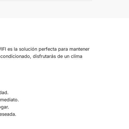
I es la solución perfecta para mantener
acondicionado, disfrutarás de un clima
dad.
nmediato.
ogar.
deseada.