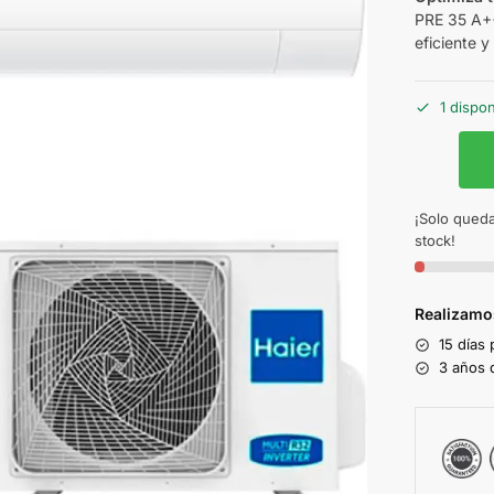
PRE 35 A++
eficiente 
1 dispo
¡Solo queda
stock!
Realizamo
15 días
3 años d