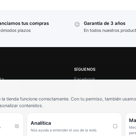
anciamos tus compras
Garantía de 3 años
cómodos plazos
En todos nuestros produc
SÍGUENOS
ta
Facebook
al cliente
Instagram
o
TikTok
la tienda funcione correctamente. Con tu permiso, también usamos 
s y condiciones
sonalizar contenidos.
as frecuentes
Ma
Analítica
y
Medi
Nos ayuda a entender el uso de la web.
per