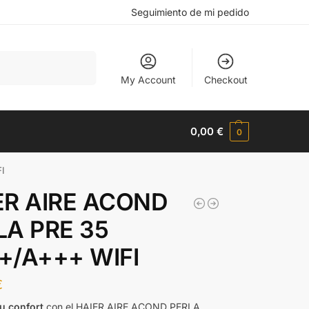
Seguimiento de mi pedido
Buscar
My Account
Checkout
0,00
€
0
I
ER AIRE ACOND
LA PRE 35
+/A+++ WIFI
€
u confort
con el HAIER AIRE ACOND PERLA