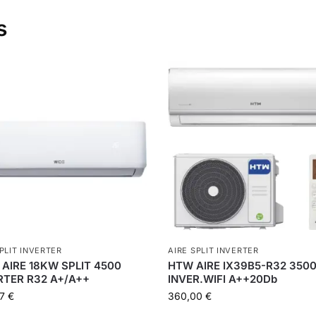
s
SPLIT INVERTER
AIRE SPLIT INVERTER
 AIRE 18KW SPLIT 4500
HTW AIRE IX39B5-R32 350
RTER R32 A+/A++
INVER.WIFI A++20Db
77
€
360,00
€