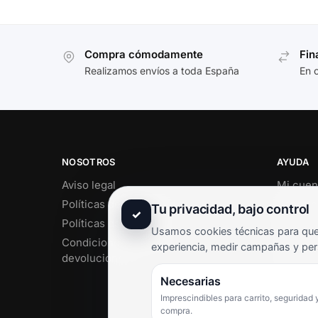
Compra cómodamente
Fin
Realizamos envíos a toda España
En 
NOSOTROS
AYUDA
Aviso legal
Mi cuen
Políticas de privacidad
Soporte 
Tu privacidad, bajo control
✓
Políticas de cookies
Contact
Usamos cookies técnicas para que 
Condiciones de envío y
Término
experiencia, medir campañas y per
devoluciones
Pregunt
Necesarias
Imprescindibles para carrito, seguridad 
compra.