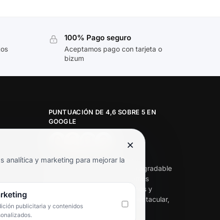
100% Pago seguro
tos
Aceptamos pago con tarjeta o
bizum
PUNTUACIÓN DE 4,6 SOBRE 5 EN
GOOGLE
×
★★★★★
analítica y marketing para mejorar la
«Servicio de calidad y trato agradable
con precios excelentes. Hemos
comprado en varias ocasiones y
rketing
siempre dan respuesta. Espectacular,
ción publicitaria y contenidos
servicio de 10.»
sonalizados.