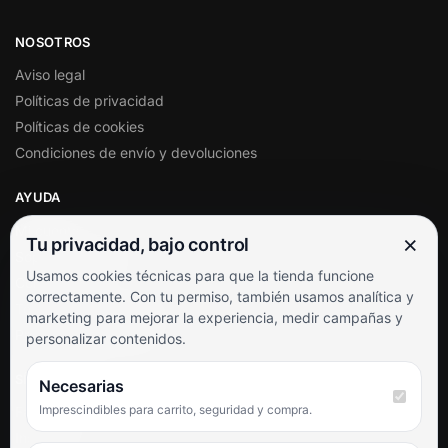
NOSOTROS
Aviso legal
Políticas de privacidad
Políticas de cookies
Condiciones de envío y devoluciones
AYUDA
Mi cuenta
×
Tu privacidad, bajo control
Soporte al cliente
Usamos cookies técnicas para que la tienda funcione
Contacto
correctamente. Con tu permiso, también usamos analítica y
Términos y condiciones
marketing para mejorar la experiencia, medir campañas y
Preguntas frecuentes
personalizar contenidos.
SÍGUENOS
Necesarias
Imprescindibles para carrito, seguridad y compra.
Facebook
Instagram