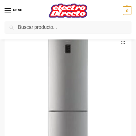
MENU
0
Buscar
Inicio
Gama blanca
Frigorificos
Frigorifico Combi No-Frost
DAEWOO FRIGO RN-536NPTH IX N/F 200X60 DISPLAY A+
/
/
/
/