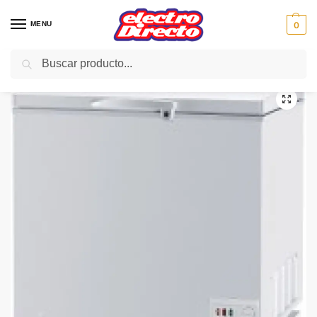
MENU
0
Buscar
Inicio
Gama blanca
Congeladores
Congelador Horizontal
DAEWOO CONGELADOR FF-A250 250L HORIZO.112,5X85X59
/
/
/
/