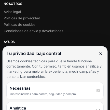
NOSOTROS
Aviso legal
Políticas de privacidad
Políticas de cookies
Condiciones de envío y devoluciones
AYUDA
Mi cuenta
×
Tu privacidad, bajo control
Soporte al cliente
Usamos cookies técnicas para que la tienda funcione
Contacto
correctamente. Con tu permiso, también usamos analítica y
Términos y condiciones
marketing para mejorar la experiencia, medir campañas y
Preguntas frecuentes
personalizar contenidos.
SÍGUENOS
Necesarias
Imprescindibles para carrito, seguridad y compra.
Facebook
Instagram
TikTok
Analítica