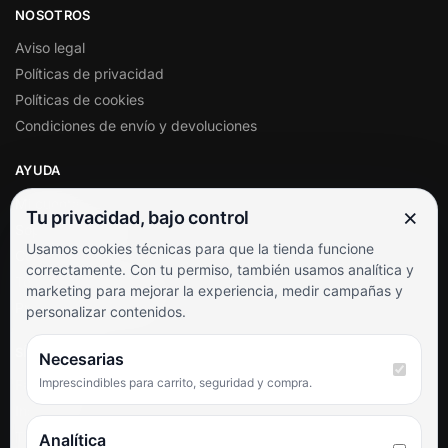
NOSOTROS
Aviso legal
Políticas de privacidad
Políticas de cookies
Condiciones de envío y devoluciones
AYUDA
Mi cuenta
×
Tu privacidad, bajo control
Soporte al cliente
Usamos cookies técnicas para que la tienda funcione
Contacto
correctamente. Con tu permiso, también usamos analítica y
Términos y condiciones
marketing para mejorar la experiencia, medir campañas y
Preguntas frecuentes
personalizar contenidos.
SÍGUENOS
Necesarias
Imprescindibles para carrito, seguridad y compra.
Facebook
Instagram
TikTok
Analítica