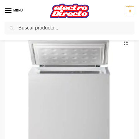
MENU
0
Buscar
Inicio
Gama blanca
Congeladores
Congelador Horizontal
DAEWOO CONGELADOR FF-A150 150L HORIZON.73.5X85X58
/
/
/
/