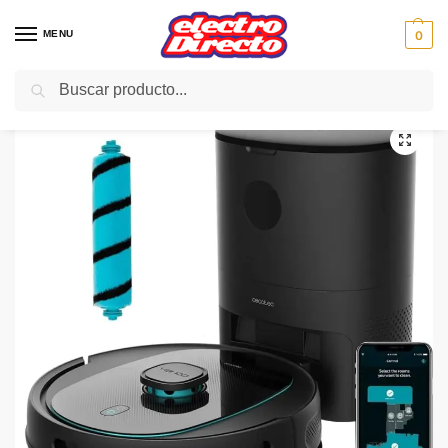
MENU
0
Buscar
Inicio
PAE
Hogar
Robot Aspirador
CECOTEC ROBOT ASPIRADOR 5290 ULTRA 05663
/
/
/
/