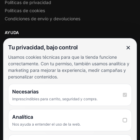
Políticas de privacidad
Políticas de cookies
Condiciones de envío y devoluciones
AYUDA
Mi cuenta
×
Tu privacidad, bajo control
Soporte al cliente
Usamos cookies técnicas para que la tienda funcione
Contacto
correctamente. Con tu permiso, también usamos analítica y
Términos y condiciones
marketing para mejorar la experiencia, medir campañas y
Preguntas frecuentes
personalizar contenidos.
SÍGUENOS
Necesarias
Imprescindibles para carrito, seguridad y compra.
Facebook
Instagram
TikTok
Analítica
Nos ayuda a entender el uso de la web.
PUNTUACIÓN DE 4,6 SOBRE 5 EN GOOGLE