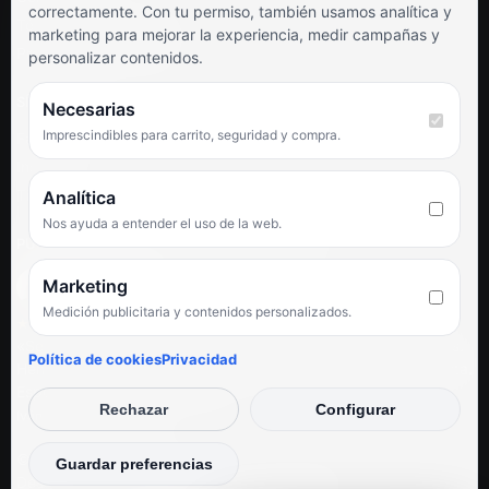
correctamente. Con tu permiso, también usamos analítica y
Términos y condiciones
marketing para mejorar la experiencia, medir campañas y
Preguntas frecuentes
personalizar contenidos.
SÍGUENOS
Necesarias
Imprescindibles para carrito, seguridad y compra.
Facebook
Instagram
TikTok
Analítica
Nos ayuda a entender el uso de la web.
PUNTUACIÓN DE 4,6 SOBRE 5 EN GOOGLE
Marketing
Medición publicitaria y contenidos personalizados.
★★★★★
«Servicio de calidad y trato agradable con precios excelentes.
Política de cookies
Privacidad
Hemos comprado en varias ocasiones y siempre dan respuesta.
Espectacular, servicio de 10.»
Rechazar
Configurar
Iván Rodríguez Ramos
© Electrodirecto 2026
Guardar preferencias
Desarrollo y mantenimiento por SitiosWebPRO