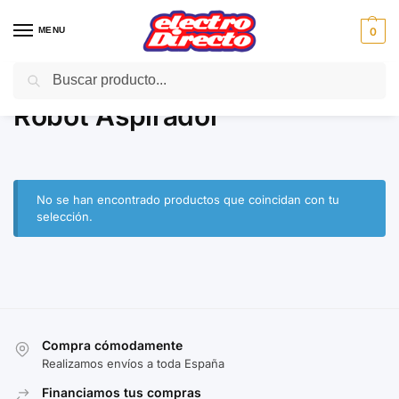
MENU
0
Buscar
Inicio
PAE
Hogar
Robot Aspirador
/
/
/
Robot Aspirador
No se han encontrado productos que coincidan con tu
selección.
Compra cómodamente
Realizamos envíos a toda España
Financiamos tus compras