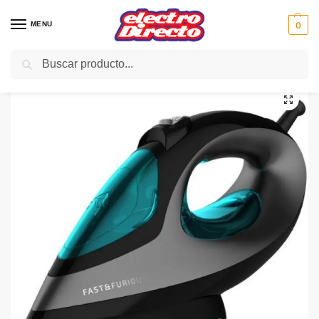
MENU
0
Buscar
Inicio
PAE
Hogar
Planchado y cuidado de la ropa
Plancha de Vapor
/
/
/
/