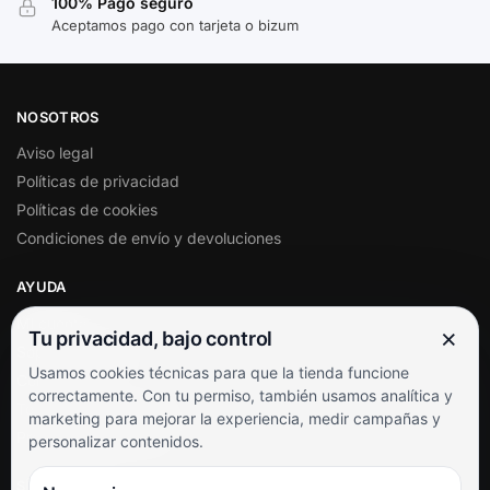
100% Pago seguro
Aceptamos pago con tarjeta o bizum
NOSOTROS
Aviso legal
Políticas de privacidad
Políticas de cookies
Condiciones de envío y devoluciones
AYUDA
Mi cuenta
×
Tu privacidad, bajo control
Soporte al cliente
Usamos cookies técnicas para que la tienda funcione
Contacto
correctamente. Con tu permiso, también usamos analítica y
Términos y condiciones
marketing para mejorar la experiencia, medir campañas y
Preguntas frecuentes
personalizar contenidos.
SÍGUENOS