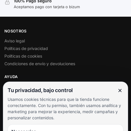
100% Pago seguro
Aceptamos pago con tarjeta o bizum
NOSOTROS
Aviso legal
Políticas de privacidad
Políticas de cookies
Condiciones de envío y devoluciones
AYUDA
Mi cuenta
×
Tu privacidad, bajo control
Soporte al cliente
Usamos cookies técnicas para que la tienda funcione
Contacto
correctamente. Con tu permiso, también usamos analítica y
Términos y condiciones
marketing para mejorar la experiencia, medir campañas y
Preguntas frecuentes
personalizar contenidos.
SÍGUENOS