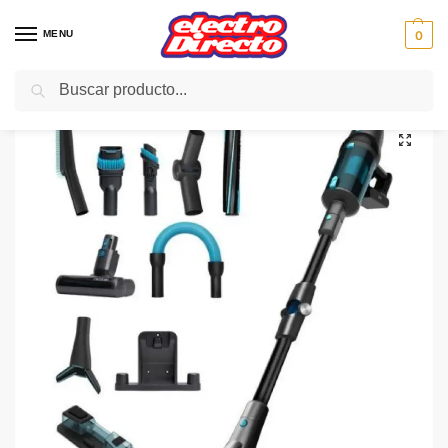
MENU
0
Buscar
Inicio
PAE
Hogar
Aspiradoras
Aspirador Escoba
CECOTEC ASPIRADOR Conga RockStar 900 Ultimate
/
/
/
/
/