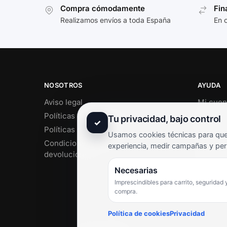
Compra cómodamente
Fin
Realizamos envíos a toda España
En 
NOSOTROS
AYUDA
Aviso legal
Mi cuen
Políticas de privacidad
Soporte 
Tu privacidad, bajo control
✓
Políticas de cookies
Contact
Usamos cookies técnicas para que 
Condiciones de envío y
Término
experiencia, medir campañas y per
devoluciones
Pregunt
Necesarias
Imprescindibles para carrito, seguridad 
compra.
Política de cookies
Privacidad