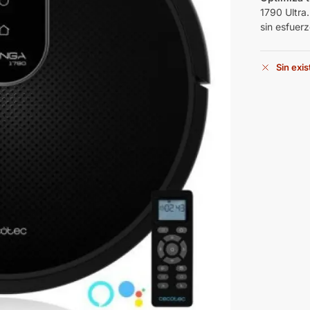
1790 Ultra
sin esfuerz
Sin exi