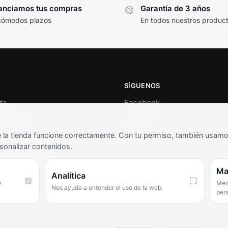
anciamos tus compras
Garantía de 3 años
cómodos plazos
En todos nuestros produc
SÍGUENOS
ta
Facebook
al cliente
Instagram
o
TikTok
la tienda funcione correctamente. Con tu permiso, también usamos 
s y condiciones
sonalizar contenidos.
as frecuentes
Ma
Analítica
y
Medi
Nos ayuda a entender el uso de la web.
per