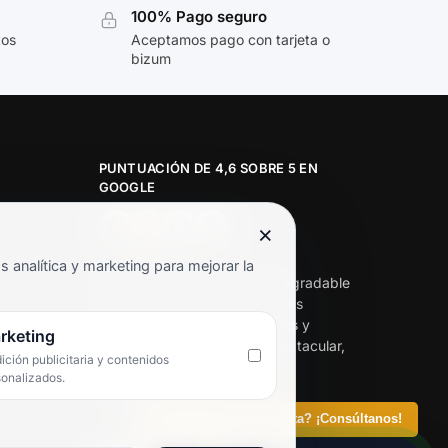
100% Pago seguro
tos
Aceptamos pago con tarjeta o
bizum
PUNTUACIÓN DE 4,6 SOBRE 5 EN
GOOGLE
×
★★★★★
analítica y marketing para mejorar la
«Servicio de calidad y trato agradable
con precios excelentes. Hemos
comprado en varias ocasiones y
rketing
siempre dan respuesta. Espectacular,
ción publicitaria y contenidos
servicio de 10.»
sonalizados.
Iván Rodríguez Ramos
¿Tienes alguna pregunta? ¡Consúltanos!