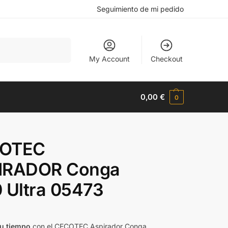
Seguimiento de mi pedido
Buscar
My Account
Checkout
0,00
€
0
OTEC
IRADOR Conga
 Ultra 05473
tu tiempo
con el CECOTEC Aspirador Conga