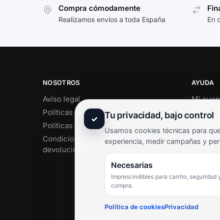
Compra cómodamente
Fin
Realizamos envíos a toda España
En 
NOSOTROS
AYUDA
Aviso legal
Mi cuen
Políticas de privacidad
Soporte 
Tu privacidad, bajo control
✓
Políticas de cookies
Contact
Usamos cookies técnicas para que 
Condiciones de envío y
Término
experiencia, medir campañas y per
devoluciones
Pregunt
Necesarias
Imprescindibles para carrito, seguridad 
compra.
Política de cookies
Privacidad