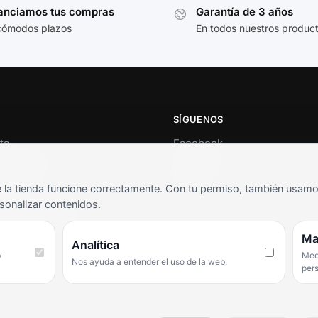
anciamos tus compras
Garantía de 3 años
cómodos plazos
En todos nuestros produc
SÍGUENOS
ta
Facebook
al cliente
Instagram
o
TikTok
la tienda funcione correctamente. Con tu permiso, también usamos 
s y condiciones
sonalizar contenidos.
as frecuentes
Ma
Analítica
y
Medi
Nos ayuda a entender el uso de la web.
per