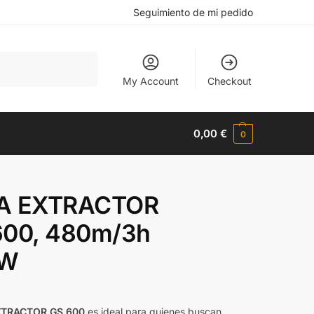
Seguimiento de mi pedido
Buscar
My Account
Checkout
0,00
€
0
A EXTRACTOR
600, 480m/3h
 W
XTRACTOR GS 600
es ideal para quienes buscan