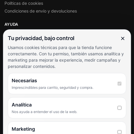
Políticas de cookies
Condiciones de envío y devoluciones
AYUDA
Mi cuenta
×
Tu privacidad, bajo control
Soporte al cliente
Usamos cookies técnicas para que la tienda funcione
Contacto
correctamente. Con tu permiso, también usamos analítica y
Términos y condiciones
marketing para mejorar la experiencia, medir campañas y
Preguntas frecuentes
personalizar contenidos.
SÍGUENOS
Necesarias
Imprescindibles para carrito, seguridad y compra.
Facebook
Instagram
TikTok
Analítica
Nos ayuda a entender el uso de la web.
PUNTUACIÓN DE 4,6 SOBRE 5 EN GOOGLE
Marketing