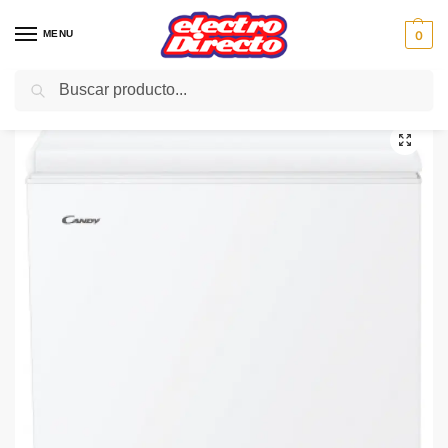
MENU
0
Buscar
Inicio
Gama blanca
Congeladores
Congelador Horizontal
CANDY CONGELADOR CCHH100 blanco 100l 55x85x49 F
/
/
/
/