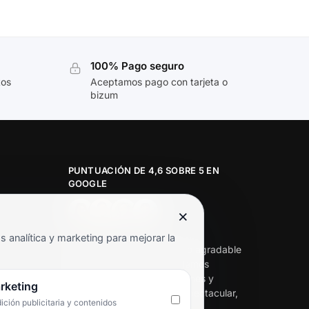
100% Pago seguro
tos
Aceptamos pago con tarjeta o
bizum
PUNTUACIÓN DE 4,6 SOBRE 5 EN
GOOGLE
×
★★★★★
analítica y marketing para mejorar la
«Servicio de calidad y trato agradable
con precios excelentes. Hemos
comprado en varias ocasiones y
rketing
siempre dan respuesta. Espectacular,
ción publicitaria y contenidos
servicio de 10.»