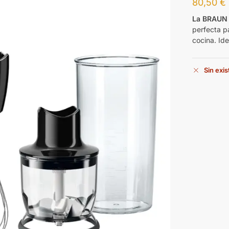
80,50
€
La BRAUN
perfecta p
cocina. Id
Sin exi