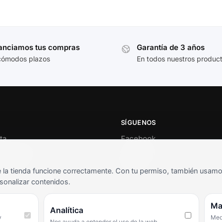
anciamos tus compras
Garantía de 3 años
cómodos plazos
En todos nuestros produc
SÍGUENOS
ta
Facebook
al cliente
Instagram
o
TikTok
la tienda funcione correctamente. Con tu permiso, también usamos 
s y condiciones
sonalizar contenidos.
as frecuentes
Ma
Analítica
y
Medi
Nos ayuda a entender el uso de la web.