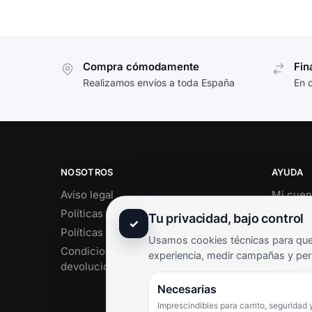
Compra cómodamente
Fin
Realizamos envíos a toda España
En 
NOSOTROS
AYUDA
Aviso legal
Mi cuen
Políticas de privacidad
Soporte 
Tu privacidad, bajo control
✓
Políticas de cookies
Contact
Usamos cookies técnicas para que 
Condiciones de envío y
Término
experiencia, medir campañas y per
devoluciones
Pregunt
Necesarias
Imprescindibles para carrito, seguridad 