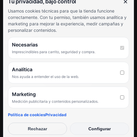
×
Tu privacidad, bajo control
Soporte al cliente
Usamos cookies técnicas para que la tienda funcione
Contacto
correctamente. Con tu permiso, también usamos analítica y
Términos y condiciones
marketing para mejorar la experiencia, medir campañas y
Preguntas frecuentes
personalizar contenidos.
SÍGUENOS
Necesarias
Imprescindibles para carrito, seguridad y compra.
Facebook
Instagram
TikTok
Analítica
Nos ayuda a entender el uso de la web.
PUNTUACIÓN DE 4,6 SOBRE 5 EN GOOGLE
Marketing
Medición publicitaria y contenidos personalizados.
★★★★★
«Servicio de calidad y trato agradable con precios excelentes.
Política de cookies
Privacidad
Hemos comprado en varias ocasiones y siempre dan respuesta.
Espectacular, servicio de 10.»
Rechazar
Configurar
Iván Rodríguez Ramos