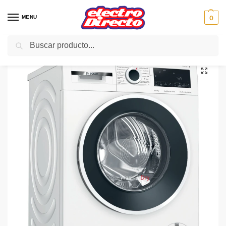
MENU
0
Buscar
Inicio
Gama blanca
Lavadoras
Lavadora-Secadora
BOSCH LAVADORA/SECADORA WNA13401ES 9/5KG 1400RPM E
/
/
/
/