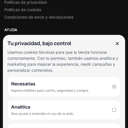
Políticas de privacidad
Políticas de cookies
Condiciones de envío y devoluciones
AYUDA
Mi cuenta
×
Tu privacidad, bajo control
Soporte al cliente
Usamos cookies técnicas para que la tienda funcione
Contacto
correctamente. Con tu permiso, también usamos analítica y
Términos y condiciones
marketing para mejorar la experiencia, medir campañas y
Preguntas frecuentes
personalizar contenidos.
SÍGUENOS
Necesarias
Imprescindibles para carrito, seguridad y compra.
Facebook
Instagram
TikTok
Analítica
Nos ayuda a entender el uso de la web.
PUNTUACIÓN DE 4,6 SOBRE 5 EN GOOGLE