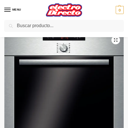
MENU
0
Buscar
Inicio
Gama blanca
Hornos
Horno Pirolitico
BOSCH HORNO HBA74B250E ACERO PIROLITICO ABATIBLE A
/
/
/
/