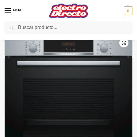
MENU
0
Buscar
Inicio
Gama blanca
Hornos
Horno Pirolitico
BOSCH HORNO HBA574BR00 PIROLITICO INOX 7FUNCIO
/
/
/
/