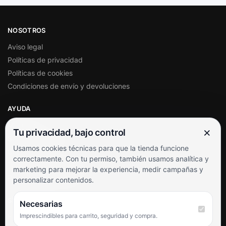
NOSOTROS
Aviso legal
Políticas de privacidad
Políticas de cookies
Condiciones de envío y devoluciones
AYUDA
Mi cuenta
×
Tu privacidad, bajo control
Soporte al cliente
Usamos cookies técnicas para que la tienda funcione
Contacto
correctamente. Con tu permiso, también usamos analítica y
Términos y condiciones
marketing para mejorar la experiencia, medir campañas y
Preguntas frecuentes
personalizar contenidos.
SÍGUENOS
Necesarias
Imprescindibles para carrito, seguridad y compra.
Facebook