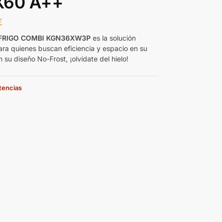
X60 A++
€
FRIGO COMBI KGN36XW3P
es la solución
ara quienes buscan eficiencia y espacio en su
 su diseño No-Frost, ¡olvídate del hielo!
stencias