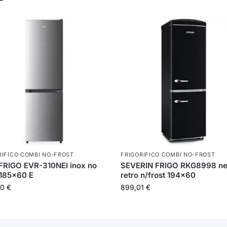
RIFICO COMBI NO-FROST
FRIGORIFICO COMBI NO-FROST
FRIGO EVR-310NEI inox no
SEVERIN FRIGO RKG8998 ne
 185×60 E
retro n/frost 194×60
00
€
899,01
€