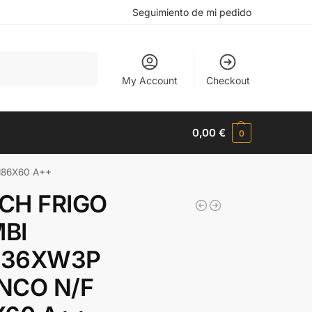
Seguimiento de mi pedido
Buscar
My Account
Checkout
0,00
€
0
186X60 A++
CH FRIGO
BI
N36XW3P
NCO N/F