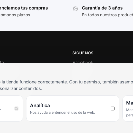
anciamos tus compras
Garantía de 3 años
cómodos plazos
En todos nuestros produc
SÍGUENOS
ta
Facebook
al cliente
Instagram
o
TikTok
la tienda funcione correctamente. Con tu permiso, también usamos 
s y condiciones
sonalizar contenidos.
as frecuentes
Ma
Analítica
y
Medi
Nos ayuda a entender el uso de la web.
per