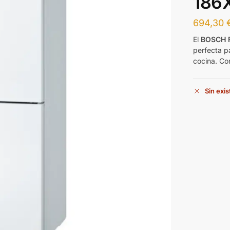
186
694,30
El
BOSCH 
perfecta p
cocina. Con
Sin exi