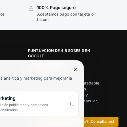
100% Pago seguro
tos
Aceptamos pago con tarjeta o
bizum
PUNTUACIÓN DE 4,6 SOBRE 5 EN
GOOGLE
×
★★★★★
analítica y marketing para mejorar la
«Servicio de calidad y trato agradable
con precios excelentes. Hemos
comprado en varias ocasiones y
rketing
siempre dan respuesta. Espectacular,
ción publicitaria y contenidos
servicio de 10.»
sonalizados.
Iván Rodríguez Ramos
¿Tienes alguna pregunta? ¡Consúltanos!