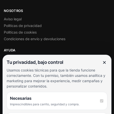
NOSOTROS
Aviso legal
Políticas de privacidad
Políticas de cookies
Condiciones de envío y devoluciones
AYUDA
Mi cuenta
×
Tu privacidad, bajo control
Soporte al cliente
Usamos cookies técnicas para que la tienda funcione
Contacto
correctamente. Con tu permiso, también usamos analítica y
Términos y condiciones
marketing para mejorar la experiencia, medir campañas y
Preguntas frecuentes
personalizar contenidos.
SÍGUENOS
Necesarias
Imprescindibles para carrito, seguridad y compra.
Facebook
Instagram