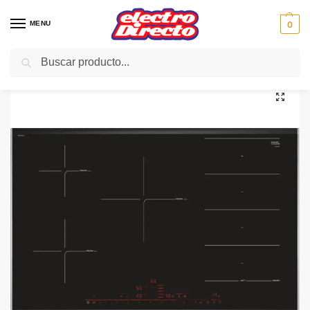
MENU
0
Buscar
Inicio
Gama blanca
Encimeras
Vitroceramica Inducción
BOSCH ENCIMERA PXV875DC1E 80CM ZONA FLEX INDUCC
/
/
/
/