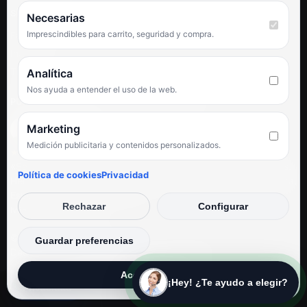
SÍGUENOS
Necesarias
Imprescindibles para carrito, seguridad y compra.
Facebook
Instagram
TikTok
Analítica
Nos ayuda a entender el uso de la web.
PUNTUACIÓN DE 4,6 SOBRE 5 EN GOOGLE
Marketing
Medición publicitaria y contenidos personalizados.
★★★★★
«Servicio de calidad y trato agradable con precios excelentes.
Política de cookies
Privacidad
Hemos comprado en varias ocasiones y siempre dan respuesta.
Espectacular, servicio de 10.»
Rechazar
Configurar
Iván Rodríguez Ramos
© Electrodirecto 2026
Guardar preferencias
Desarrollo y mantenimiento por SitiosWebPRO
Aceptar todas
¡Hey! ¿Te ayudo a elegir?
Privacidad