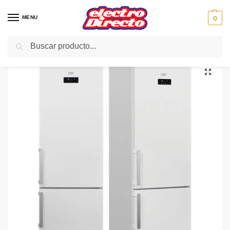
MENU
0
Buscar
Inicio
Gama blanca
Frigorificos
Frigorifico Combi No-Frost
BEKO FRIGO RCNA 400 E31ZW N/F A++ 201X59.5 BLANCO
/
/
/
/