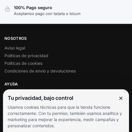
100% Pago seguro
Aceptamos pago con tarjeta o bizum
NOSOTROS
Aviso legal
Políticas de privacidad
Políticas de cookies
Condiciones de envío y devoluciones
AYUDA
Mi cuenta
×
Tu privacidad, bajo control
Soporte al cliente
Usamos cookies técnicas para que la tienda funcione
Contacto
correctamente. Con tu permiso, también usamos analítica y
Términos y condiciones
marketing para mejorar la experiencia, medir campañas y
Preguntas frecuentes
personalizar contenidos.