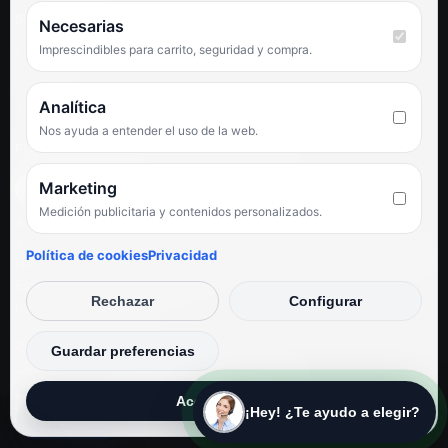
SÍGUENOS
Necesarias
Imprescindibles para carrito, seguridad y compra.
Facebook
Instagram
TikTok
Analítica
Nos ayuda a entender el uso de la web.
PUNTUACIÓN DE 4,6 SOBRE 5 EN GOOGLE
Marketing
Medición publicitaria y contenidos personalizados.
★★★★★
«Servicio de calidad y trato agradable con precios excelentes.
Política de cookies
Privacidad
Hemos comprado en varias ocasiones y siempre dan respuesta.
Espectacular, servicio de 10.»
Rechazar
Configurar
Iván Rodríguez Ramos
© Electrodirecto 2026
Guardar preferencias
Desarrollo y mantenimiento por SitiosWebPRO
Aceptar todas
¡Hey! ¿Te ayudo a elegir?
Privacidad