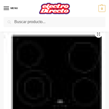
MENU
0
Buscar
Inicio
Gama blanca
Encimeras
Encimera Vitroceramica
BEKO ENCIMERA HIC64402E 4Focos Biselada Doble Circ
/
/
/
/