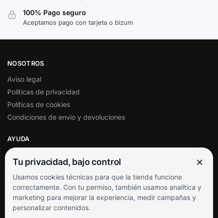
100% Pago seguro
Aceptamos pago con tarjeta o bizum
NOSOTROS
Aviso legal
Políticas de privacidad
Políticas de cookies
Condiciones de envío y devoluciones
AYUDA
Mi cuenta
×
Tu privacidad, bajo control
Soporte al cliente
Usamos cookies técnicas para que la tienda funcione
Contacto
correctamente. Con tu permiso, también usamos analítica y
Términos y condiciones
marketing para mejorar la experiencia, medir campañas y
Preguntas frecuentes
personalizar contenidos.