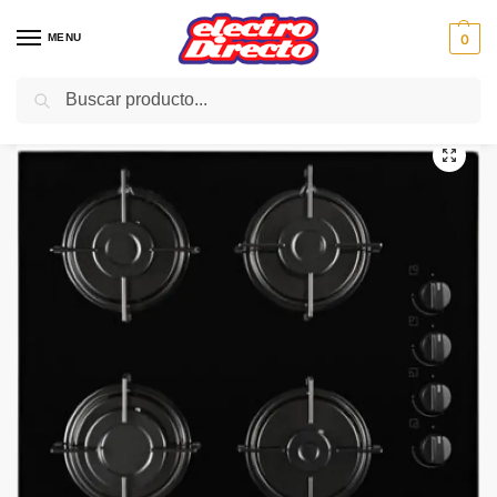
MENU
0
Buscar
Inicio
Gama blanca
Encimeras
Encimera Cristalgas
BEKO ENCIMERA CRISTALGAS HISG64120S 4fg Gas
/
/
/
/