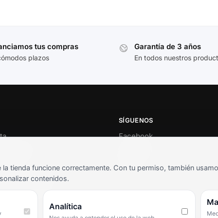
anciamos tus compras
Garantía de 3 años
cómodos plazos
En todos nuestros produc
SÍGUENOS
ta
Facebook
al cliente
Instagram
o
TikTok
la tienda funcione correctamente. Con tu permiso, también usamos 
s y condiciones
sonalizar contenidos.
as frecuentes
Ma
Analítica
y
Medi
Nos ayuda a entender el uso de la web.