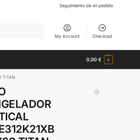
Seguimiento de mi pedido
Buscar
My Account
Checkout
0,00
€
0
0 TITAN
O
GELADOR
TICAL
E312K21XB