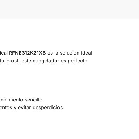
ical RFNE312K21XB
es la solución ideal
No-Frost, este congelador es perfecto
enimiento sencillo.
entos y evitar desperdicios.