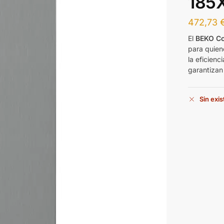
185
472,73
El
BEKO Co
para quiene
la eficienc
garantizan
Sin exi