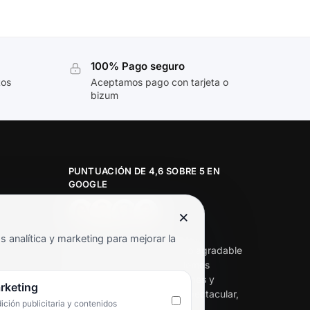
100% Pago seguro
tos
Aceptamos pago con tarjeta o
bizum
PUNTUACIÓN DE 4,6 SOBRE 5 EN
GOOGLE
×
★★★★★
analítica y marketing para mejorar la
«Servicio de calidad y trato agradable
con precios excelentes. Hemos
comprado en varias ocasiones y
rketing
siempre dan respuesta. Espectacular,
ción publicitaria y contenidos
servicio de 10.»