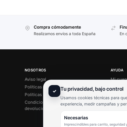
Compra cómodamente
Fin
Realizamos envíos a toda España
En 
NOSOTROS
AYUDA
Aviso legal
Mi cuen
Políticas de privacidad
Soporte 
Tu privacidad, bajo control
✓
Políticas de cookies
Contact
Usamos cookies técnicas para que 
Condiciones de envío y
Término
experiencia, medir campañas y per
devoluciones
Pregunt
Necesarias
Imprescindibles para carrito, seguridad 