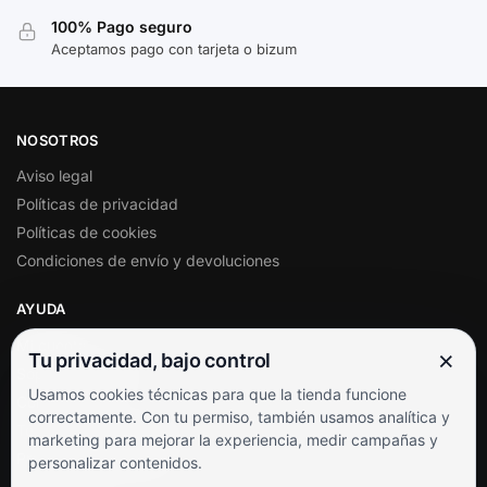
100% Pago seguro
Aceptamos pago con tarjeta o bizum
NOSOTROS
Aviso legal
Políticas de privacidad
Políticas de cookies
Condiciones de envío y devoluciones
AYUDA
Mi cuenta
×
Tu privacidad, bajo control
Soporte al cliente
Usamos cookies técnicas para que la tienda funcione
Contacto
correctamente. Con tu permiso, también usamos analítica y
Términos y condiciones
marketing para mejorar la experiencia, medir campañas y
Preguntas frecuentes
personalizar contenidos.