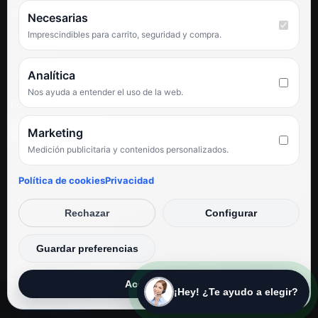
SÍGUENOS
Necesarias
Imprescindibles para carrito, seguridad y compra.
Facebook
Instagram
TikTok
Analítica
Nos ayuda a entender el uso de la web.
PUNTUACIÓN DE 4,6 SOBRE 5 EN GOOGLE
Marketing
Medición publicitaria y contenidos personalizados.
★★★★★
«Servicio de calidad y trato agradable con precios excelentes.
Política de cookies
Privacidad
Hemos comprado en varias ocasiones y siempre dan respuesta.
Espectacular, servicio de 10.»
Rechazar
Configurar
Iván Rodríguez Ramos
© Electrodirecto 2026
Guardar preferencias
Desarrollo y mantenimiento por SitiosWebPRO
Aceptar todas
¡Hey! ¿Te ayudo a elegir?
Privacidad