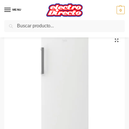
MENU
0
Buscar
Inicio
Gama blanca
Congeladores
Congelador Vertical
BEKO CONGELADOR VERTICAL RFNE270K21W 152X60 N/F BL
/
/
/
/