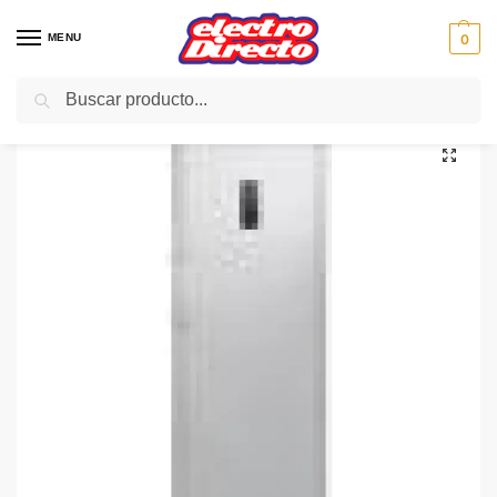
MENU
0
Buscar
Inicio
Gama blanca
Congeladores
Congelador Vertical
BEKO CONG.VERTICAL FN130420X NoFrost 171X60INOX A+
/
/
/
/