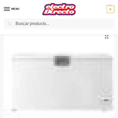
MENU
0
Buscar
Inicio
Gama blanca
Congeladores
Congelador Horizontal
BEKO CONG.ARCON HSA47520 86X155X73 451L A+
/
/
/
/