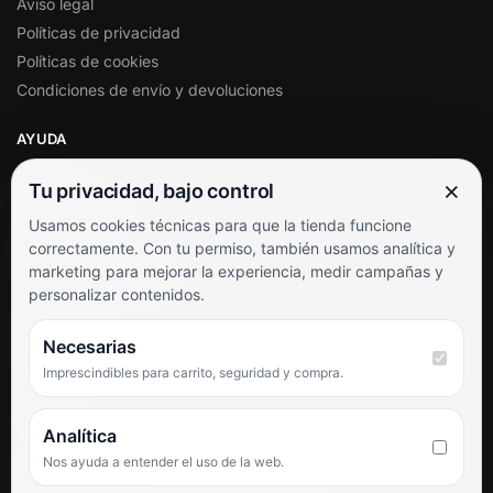
Aviso legal
Políticas de privacidad
Políticas de cookies
Condiciones de envío y devoluciones
AYUDA
Mi cuenta
×
Tu privacidad, bajo control
Soporte al cliente
Usamos cookies técnicas para que la tienda funcione
Contacto
correctamente. Con tu permiso, también usamos analítica y
Términos y condiciones
marketing para mejorar la experiencia, medir campañas y
Preguntas frecuentes
personalizar contenidos.
SÍGUENOS
Necesarias
Imprescindibles para carrito, seguridad y compra.
Facebook
Instagram
TikTok
Analítica
Nos ayuda a entender el uso de la web.
PUNTUACIÓN DE 4,6 SOBRE 5 EN GOOGLE