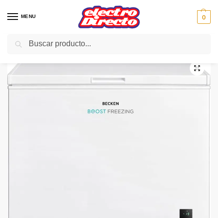
MENU
0
Buscar
Inicio
Gama blanca
Congeladores
Congelador Horizontal
BECKEN CONGELADOR BCF8336 HORIZONTAL 200L A++
/
/
/
/