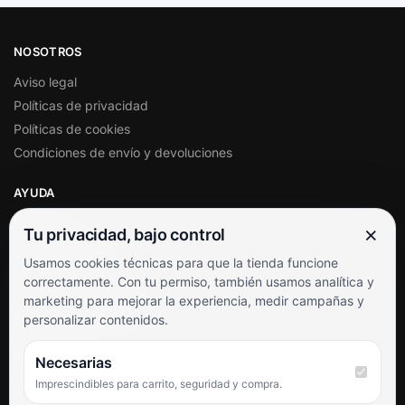
NOSOTROS
Aviso legal
Políticas de privacidad
Políticas de cookies
Condiciones de envío y devoluciones
AYUDA
Mi cuenta
×
Tu privacidad, bajo control
Soporte al cliente
Usamos cookies técnicas para que la tienda funcione
Contacto
correctamente. Con tu permiso, también usamos analítica y
Términos y condiciones
marketing para mejorar la experiencia, medir campañas y
Preguntas frecuentes
personalizar contenidos.
SÍGUENOS
Necesarias
Imprescindibles para carrito, seguridad y compra.
Facebook