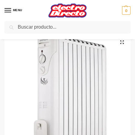
MENU
0
Buscar
Inicio
Climatización
Radiadores
Radiador de Aceite
BASTILIPO RADIADOR ACEITE FENIX-2500 11ELEMENTOS
/
/
/
/