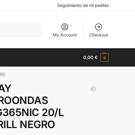
Seguimiento de mi pedido
Buscar
My Account
Checkout
0,00
€
0
RO
AY
ROONDAS
365NIC 20/L
RILL NEGRO