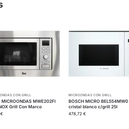
s
ONDAS CON GRILL
MICROONDAS CON GRILL
 MICROONDAS MWE202FI
BOSCH MICRO BEL554MW0
NOX Grill Con Marco
cristal blanco c/grill 25l
7
€
478,72
€