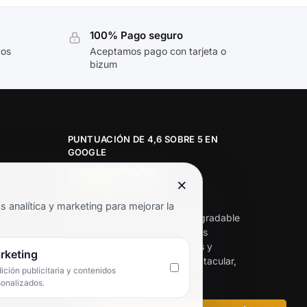
100% Pago seguro
tos
Aceptamos pago con tarjeta o
bizum
PUNTUACIÓN DE 4,6 SOBRE 5 EN
GOOGLE
×
★★★★★
analítica y marketing para mejorar la
«Servicio de calidad y trato agradable
con precios excelentes. Hemos
comprado en varias ocasiones y
rketing
siempre dan respuesta. Espectacular,
ción publicitaria y contenidos
servicio de 10.»
sonalizados.
Iván Rodríguez Ramos