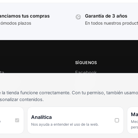
anciamos tus compras
Garantía de 3 años
cómodos plazos
En todos nuestros produc
SÍGUENOS
ta
Facebook
al cliente
Instagram
o
TikTok
la tienda funcione correctamente. Con tu permiso, también usamos 
s y condiciones
sonalizar contenidos.
as frecuentes
Ma
Analítica
y
Medi
Nos ayuda a entender el uso de la web.
per