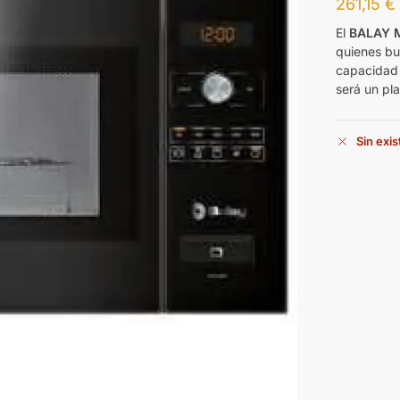
261,15
€
El
BALAY 
quienes bus
capacidad d
será un pla
Sin exi