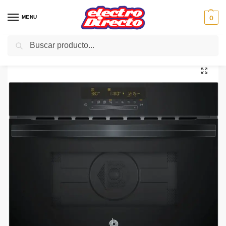
MENU
0
Buscar
Inicio
Gama blanca
Hornos
Horno Compacto+Microondas
BALAY HORNO MICROONDAS 3CW5179N2 negro compacto
/
/
/
/