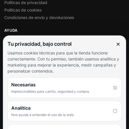
Políticas de privacidad
Políticas de cookies
Condiciones de envío y devoluciones
AYUDA
Mi cuenta
×
Tu privacidad, bajo control
Soporte al cliente
Usamos cookies técnicas para que la tienda funcione
Contacto
correctamente. Con tu permiso, también usamos analítica y
Términos y condiciones
marketing para mejorar la experiencia, medir campañas y
Preguntas frecuentes
personalizar contenidos.
SÍGUENOS
Necesarias
Imprescindibles para carrito, seguridad y compra.
Facebook
Instagram
TikTok
Analítica
Nos ayuda a entender el uso de la web.
PUNTUACIÓN DE 4,6 SOBRE 5 EN GOOGLE