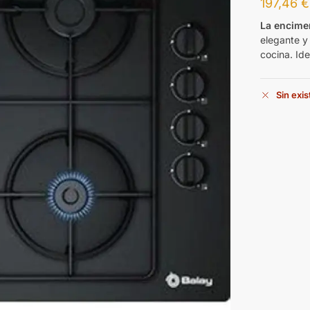
197,46
€
La encim
elegante y
cocina. Id
Sin exi