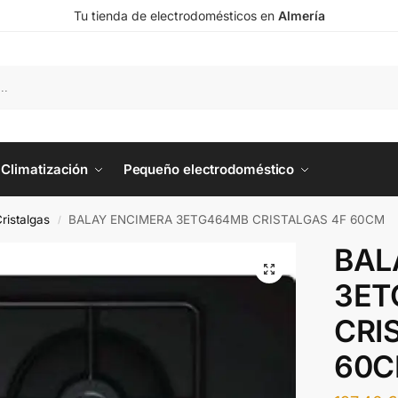
Tu tienda de electrodomésticos en
Almería
Climatización
Pequeño electrodoméstico
ristalgas
BALAY ENCIMERA 3ETG464MB CRISTALGAS 4F 60CM
/
BAL
3ET
CRI
60