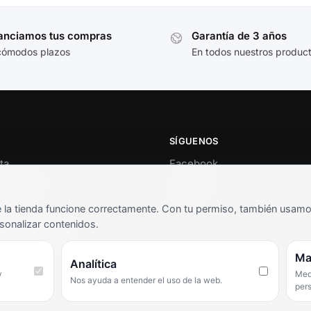
anciamos tus compras
Garantía de 3 años
cómodos plazos
En todos nuestros produc
SÍGUENOS
ta
Facebook
al cliente
Instagram
o
TikTok
la tienda funcione correctamente. Con tu permiso, también usamos 
s y condiciones
sonalizar contenidos.
as frecuentes
Ma
Analítica
y
Medi
Nos ayuda a entender el uso de la web.
per