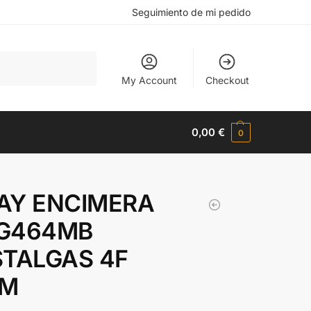
Seguimiento de mi pedido
Buscar
My Account
Checkout
0,00
€
0
AY ENCIMERA
G464MB
STALGAS 4F
CM