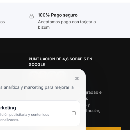
100% Pago seguro
tos
Aceptamos pago con tarjeta o
bizum
PUNTUACIÓN DE 4,6 SOBRE 5 EN
GOOGLE
×
★★★★★
analítica y marketing para mejorar la
«Servicio de calidad y trato agradable
con precios excelentes. Hemos
comprado en varias ocasiones y
rketing
siempre dan respuesta. Espectacular,
ción publicitaria y contenidos
servicio de 10.»
sonalizados.
Iván Rodríguez Ramos