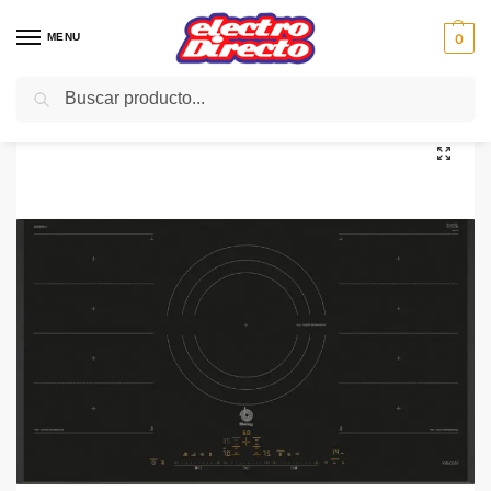
MENU
0
Buscar
Inicio
Gama blanca
Encimeras
Vitroceramica Inducción
BALAY ENCIMERA 3EB999LT FLEX INDUCCION ZONA 32CM
/
/
/
/