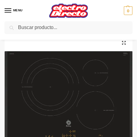
MENU
0
Buscar
Inicio
Gama blanca
Encimeras
Vitroceramica Inducción
BALAY ENCIMERA 3EB977LT 70CM INDUC 3F BISE
/
/
/
/