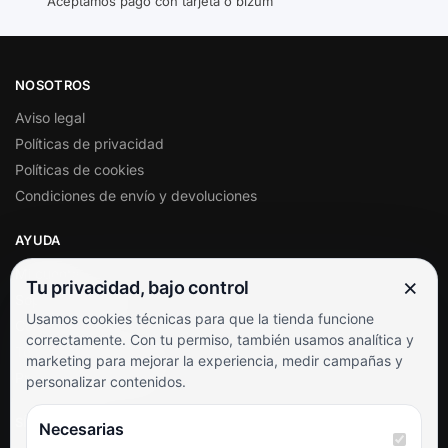
Aceptamos pago con tarjeta o bizum
NOSOTROS
Aviso legal
Políticas de privacidad
Políticas de cookies
Condiciones de envío y devoluciones
AYUDA
Mi cuenta
×
Tu privacidad, bajo control
Soporte al cliente
Usamos cookies técnicas para que la tienda funcione
Contacto
correctamente. Con tu permiso, también usamos analítica y
Términos y condiciones
marketing para mejorar la experiencia, medir campañas y
Preguntas frecuentes
personalizar contenidos.
SÍGUENOS
Necesarias