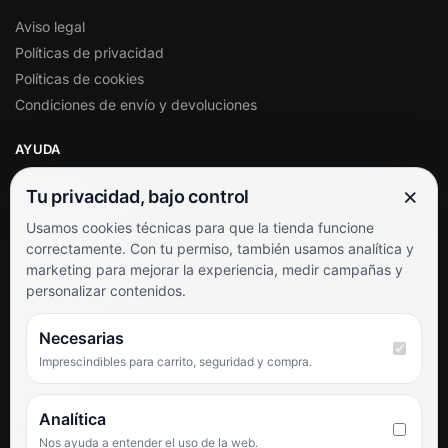
Aviso legal
Políticas de privacidad
Políticas de cookies
Condiciones de envío y devoluciones
AYUDA
Mi cuenta
×
Tu privacidad, bajo control
Soporte al cliente
Usamos cookies técnicas para que la tienda funcione
Contacto
correctamente. Con tu permiso, también usamos analítica y
Términos y condiciones
marketing para mejorar la experiencia, medir campañas y
Preguntas frecuentes
personalizar contenidos.
SÍGUENOS
Necesarias
Imprescindibles para carrito, seguridad y compra.
Facebook
Instagram
TikTok
Analítica
Nos ayuda a entender el uso de la web.