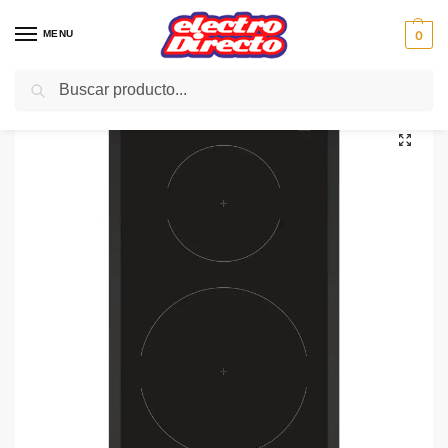
MENU
0
Buscar
Inicio
Gama blanca
Encimeras
Encimera Modular
BALAY ENCIMERA 3EB930LQ INDUCCION 2F BISELADA
/
/
/
/