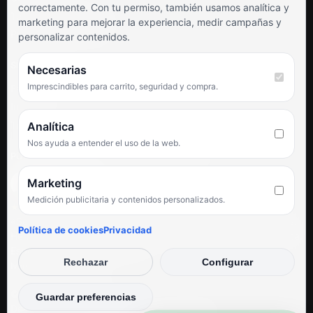
correctamente. Con tu permiso, también usamos analítica y
Términos y condiciones
marketing para mejorar la experiencia, medir campañas y
Preguntas frecuentes
personalizar contenidos.
SÍGUENOS
Necesarias
Imprescindibles para carrito, seguridad y compra.
Facebook
Instagram
TikTok
Analítica
Nos ayuda a entender el uso de la web.
PUNTUACIÓN DE 4,6 SOBRE 5 EN GOOGLE
Marketing
Medición publicitaria y contenidos personalizados.
★★★★★
«Servicio de calidad y trato agradable con precios excelentes.
Política de cookies
Privacidad
Hemos comprado en varias ocasiones y siempre dan respuesta.
Espectacular, servicio de 10.»
Rechazar
Configurar
Iván Rodríguez Ramos
© Electrodirecto 2026
Guardar preferencias
Desarrollo y mantenimiento por SitiosWebPRO