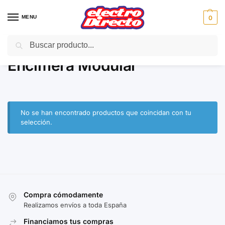
MENU
0
Buscar
Inicio
Gama blanca
Encimeras
Encimera Modular
/
/
/
Encimera Modular
No se han encontrado productos que coincidan con tu
selección.
Compra cómodamente
Realizamos envíos a toda España
Financiamos tus compras