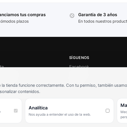
anciamos tus compras
Garantía de 3 años
cómodos plazos
En todos nuestros produc
SÍGUENOS
ta
Facebook
al cliente
Instagram
o
TikTok
la tienda funcione correctamente. Con tu permiso, también usamos 
s y condiciones
sonalizar contenidos.
as frecuentes
Ma
Analítica
y
Medi
Nos ayuda a entender el uso de la web.
per