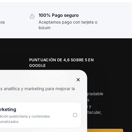
100% Pago seguro
tos
Aceptamos pago con tarjeta o
bizum
PUNTUACIÓN DE 4,6 SOBRE 5 EN
GOOGLE
×
★★★★★
analítica y marketing para mejorar la
«Servicio de calidad y trato agradable
con precios excelentes. Hemos
comprado en varias ocasiones y
rketing
siempre dan respuesta. Espectacular,
ción publicitaria y contenidos
servicio de 10.»
sonalizados.
Iván Rodríguez Ramos