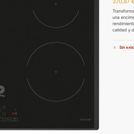
370,87
Transforma
una encime
rendimient
calidad y 
Sin exi