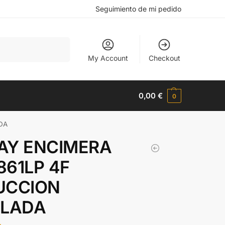
Seguimiento de mi pedido
Buscar
My Account
Checkout
0,00
€
0
DA
AY ENCIMERA
861LP 4F
UCCION
ELADA