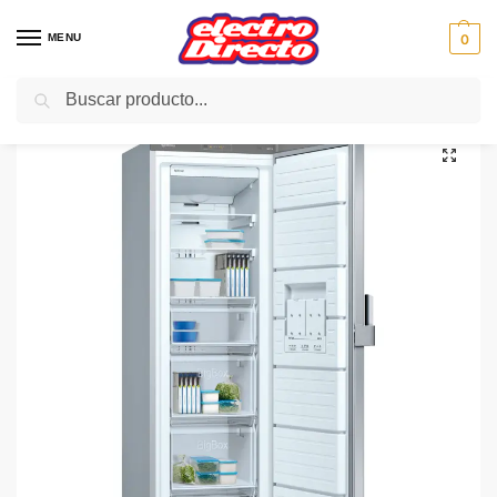
MENU
0
Buscar
Inicio
Gama blanca
Congeladores
Congelador Vertical
BALAY CONGELADOR 3GFB642XE 186X60 A++ INOX VERTICA
/
/
/
/