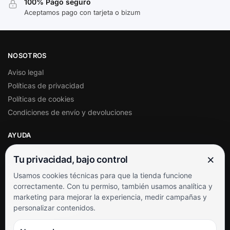
100% Pago seguro
Aceptamos pago con tarjeta o bizum
NOSOTROS
Aviso legal
Políticas de privacidad
Políticas de cookies
Condiciones de envío y devoluciones
AYUDA
Mi cuenta
×
Tu privacidad, bajo control
Soporte al cliente
Usamos cookies técnicas para que la tienda funcione
Contacto
correctamente. Con tu permiso, también usamos analítica y
Términos y condiciones
marketing para mejorar la experiencia, medir campañas y
Preguntas frecuentes
personalizar contenidos.
SÍGUENOS