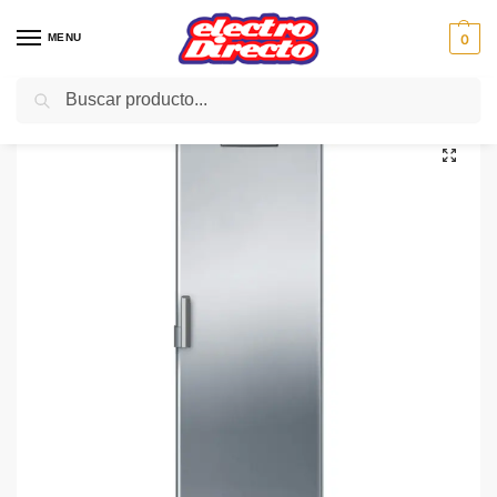
MENU
0
Buscar
Inicio
Gama blanca
Congeladores
Congelador Vertical
BALAY CONG.VERT. 3GF8651L 185×60 NoFrost INOX A++
/
/
/
/