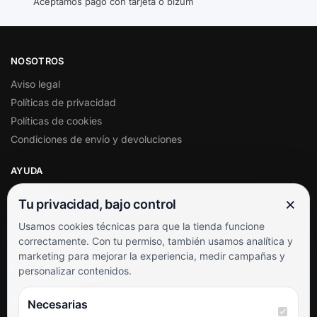
Aceptamos pago con tarjeta o bizum
NOSOTROS
Aviso legal
Políticas de privacidad
Políticas de cookies
Condiciones de envío y devoluciones
AYUDA
Mi cuenta
×
Tu privacidad, bajo control
Soporte al cliente
Usamos cookies técnicas para que la tienda funcione
Contacto
correctamente. Con tu permiso, también usamos analítica y
Términos y condiciones
marketing para mejorar la experiencia, medir campañas y
Preguntas frecuentes
personalizar contenidos.
SÍGUENOS
Necesarias