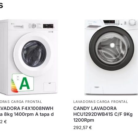
s
ORAS CARGA FRONTAL
LAVADORAS CARGA FRONTAL
AVADORA F4X1008NWH
CANDY LAVADORA
a 8kg 1400rpm A tapa d
HCU1292DWB41S C/F 9Kg
1200Rpm
22
€
292,57
€