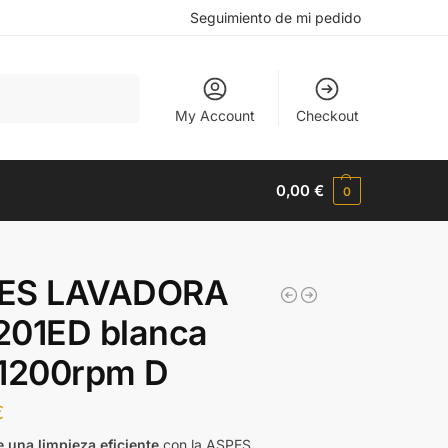
Seguimiento de mi pedido
Buscar
My Account
Checkout
0,00
€
0
ES LAVADORA
201ED blanca
 1200rpm D
€
e una limpieza eficiente
con la ASPES