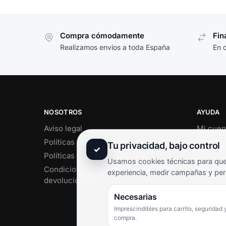
Compra cómodamente
Fin
Realizamos envíos a toda España
En 
NOSOTROS
AYUDA
Aviso legal
Mi cuen
Políticas de privacidad
Soporte 
Tu privacidad, bajo control
✓
Políticas de cookies
Contact
Usamos cookies técnicas para que 
Condiciones de envío y
Término
experiencia, medir campañas y per
devoluciones
Pregunt
Necesarias
Imprescindibles para carrito, seguridad 
compra.