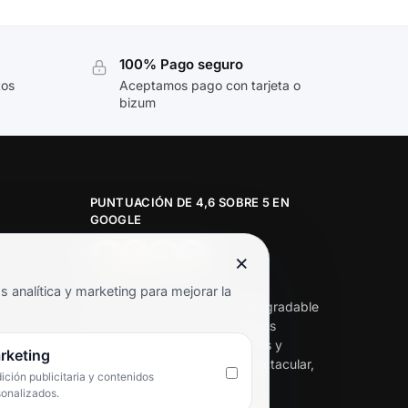
100% Pago seguro
tos
Aceptamos pago con tarjeta o
bizum
PUNTUACIÓN DE 4,6 SOBRE 5 EN
GOOGLE
×
★★★★★
analítica y marketing para mejorar la
«Servicio de calidad y trato agradable
con precios excelentes. Hemos
comprado en varias ocasiones y
rketing
siempre dan respuesta. Espectacular,
ción publicitaria y contenidos
servicio de 10.»
sonalizados.
Iván Rodríguez Ramos