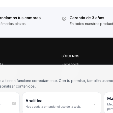
anciamos tus compras
Garantía de 3 años
cómodos plazos
En todos nuestros produc
SÍGUENOS
ta
Facebook
al cliente
Instagram
o
TikTok
la tienda funcione correctamente. Con tu permiso, también usamos 
s y condiciones
sonalizar contenidos.
as frecuentes
Ma
Analítica
y
Medi
Nos ayuda a entender el uso de la web.
per