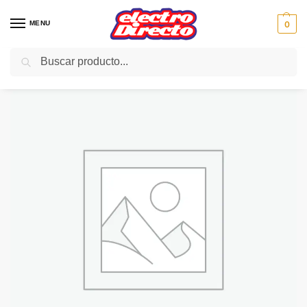
MENU
0
Buscar
Inicio
Gama blanca
Hornos
Horno Vapor
ASPES HORNO VAPOR AHE1400VP NEGRO 12PRO MULT A
/
/
/
/