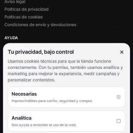
Aviso legal
Políticas de privacidad
Políticas de cookies
Condiciones de envío y devoluciones
AYUDA
Mi cuenta
×
Tu privacidad, bajo control
Soporte al cliente
Usamos cookies técnicas para que la tienda funcione
Contacto
correctamente. Con tu permiso, también usamos analítica y
Términos y condiciones
marketing para mejorar la experiencia, medir campañas y
Preguntas frecuentes
personalizar contenidos.
SÍGUENOS
Necesarias
Imprescindibles para carrito, seguridad y compra.
Facebook
Instagram
TikTok
Analítica
Nos ayuda a entender el uso de la web.
PUNTUACIÓN DE 4,6 SOBRE 5 EN GOOGLE