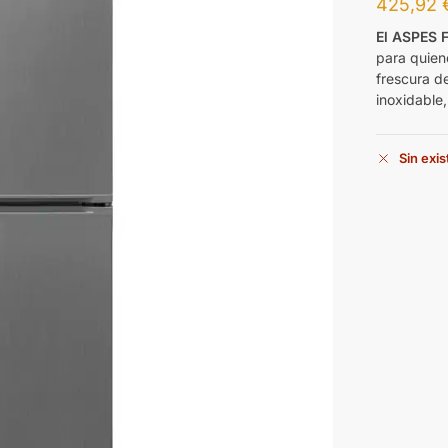
425,92
El ASPES 
para quien
frescura d
inoxidable
Sin exi