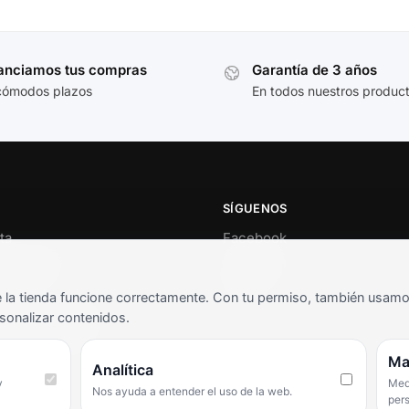
anciamos tus compras
Garantía de 3 años
cómodos plazos
En todos nuestros produc
SÍGUENOS
ta
Facebook
al cliente
Instagram
o
TikTok
la tienda funcione correctamente. Con tu permiso, también usamos 
s y condiciones
sonalizar contenidos.
as frecuentes
Ma
Analítica
y
Medi
Nos ayuda a entender el uso de la web.
per