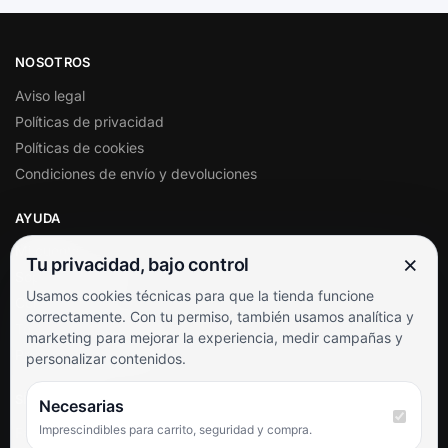
NOSOTROS
Aviso legal
Políticas de privacidad
Políticas de cookies
Condiciones de envío y devoluciones
AYUDA
Mi cuenta
×
Tu privacidad, bajo control
Soporte al cliente
Usamos cookies técnicas para que la tienda funcione
Contacto
correctamente. Con tu permiso, también usamos analítica y
Términos y condiciones
marketing para mejorar la experiencia, medir campañas y
Preguntas frecuentes
personalizar contenidos.
SÍGUENOS
Necesarias
Imprescindibles para carrito, seguridad y compra.
Facebook