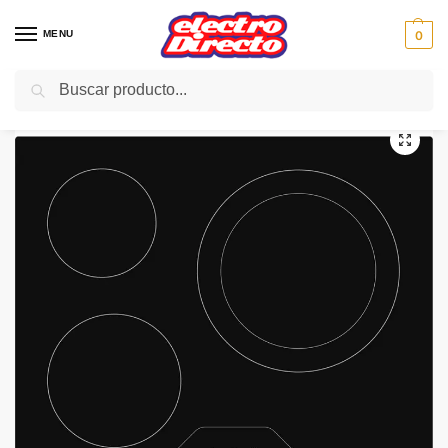
MENU
0
Buscar
Inicio
Gama blanca
Encimeras
Encimera Vitroceramica
ASPES ENCIMERA APV3303 VITRO 3F DOBLE CORONA5.7kW
/
/
/
/