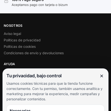
Aceptamos pago con tarjeta o bizum
NOSOTROS
Aviso legal
Políticas de privacidad
Políticas de cookies
Condiciones de envío y devoluciones
AYUDA
Mi cuenta
×
Tu privacidad, bajo control
Soporte al cliente
Usamos cookies técnicas para que la tienda funcione
Contacto
correctamente. Con tu permiso, también usamos analítica y
Términos y condiciones
marketing para mejorar la experiencia, medir campañas y
Preguntas frecuentes
personalizar contenidos.
SÍGUENOS
Necesarias