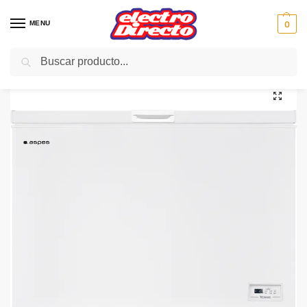
MENU
0
Buscar
Inicio
Gama blanca
Congeladores
Congelador Horizontal
ASPES CONGELADOR ACH3000FDC 297Litr. 85×111,4cmx63
/
/
/
/