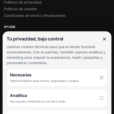
Políticas de privacidad
Políticas de cookies
Condiciones de envío y devoluciones
AYUDA
Mi cuenta
×
Tu privacidad, bajo control
Soporte al cliente
Usamos cookies técnicas para que la tienda funcione
Contacto
correctamente. Con tu permiso, también usamos analítica y
Términos y condiciones
marketing para mejorar la experiencia, medir campañas y
Preguntas frecuentes
personalizar contenidos.
SÍGUENOS
Necesarias
Imprescindibles para carrito, seguridad y compra.
Facebook
Instagram
TikTok
Analítica
Nos ayuda a entender el uso de la web.
PUNTUACIÓN DE 4,6 SOBRE 5 EN GOOGLE