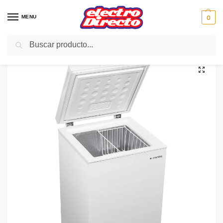
MENU
0
Buscar
Inicio
Gama blanca
Congeladores
Congelador Horizontal
ASPES CONGELADOR ACH1103 HORIZONTA 100L. 54,5CM A+
/
/
/
/